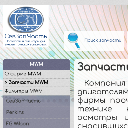
СевЗапЧасть
Поиск запчасти
Запчасти и фильтры для
энергетических установок
MWM
Запчаст
О фирме MWM
Компания
> Запчасти MWM
двигателя
Фильтры MWM
фирмы проч
СевЗапЧасть
технике н
Perkins
осмотры и
FG Wilson
сносивш