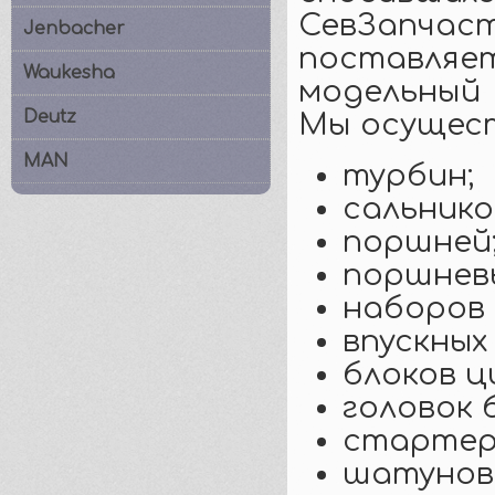
СевЗапч
Jenbacher
поставл
Waukesha
модельный 
Deutz
Мы осущест
MAN
турбин;
сальнико
поршней
поршневы
наборов 
впускных
блоков ц
головок 
стартер
шатунов