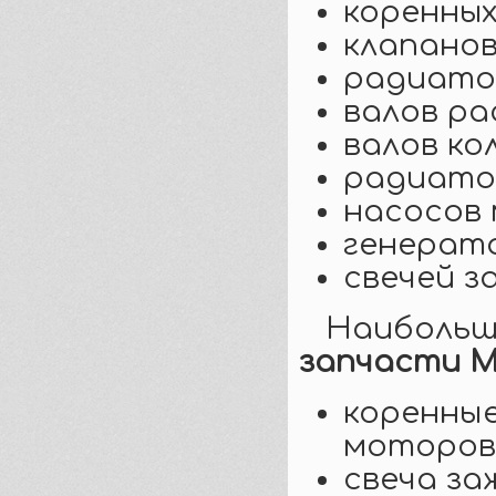
коренных
клапанов
радиато
валов ра
валов ко
радиато
насосов 
генерат
свечей з
Наибол
запчасти 
коренны
моторов
свеча за