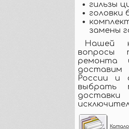
гильзы ц
головки 
комплект
замены г
Нашей к
вопросы 
ремонта 
доставим
России и 
выбрать 
доставки 
исключител
Катало